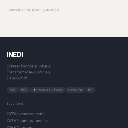
Dernière mise à jour : juin 2026
INEDI
Éclairer l'action publique.
Transformer le quotidien.
Depuis 1989.
RGPD
RGAA
Hébergement France
Chorus Pro
M57
SOLUTIONS
INEDI Investissement
INEDI Finances Locales
INEDI Citoyens