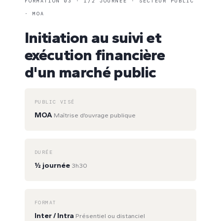
FORMATION 03 · 1/2 JOURNÉE · SECTEUR PUBLIC
· MOA
Initiation au suivi et
exécution financière
d'un marché public
PUBLIC VISÉ
MOA
Maîtrise d’ouvrage publique
DURÉE
½ journée
3h30
FORMAT
Inter / Intra
Présentiel ou distanciel