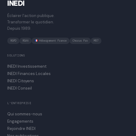
INEDI
Éclairer l'action publique.
Transformer le quotidien.
Depuis 1989.
RGPD
RGAA
Hébergement France
Chorus Pro
M57
SOLUTIONS
INEDI Investissement
INEDI Finances Locales
INEDI Citoyens
INEDI Conseil
L'ENTREPRISE
Qui sommes-nous
Engagements
Rejoindre INEDI
Nos publications