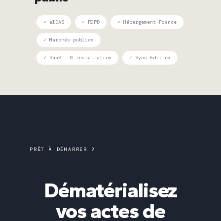
✓ eIDAS
✓ RGPD
✓ Hébergement France
✓ Marchés publics
✓ SaaS : 0 installation
✓ Sync Ediflex
PRÊT À DÉMARRER ?
Dématérialisez
vos actes de