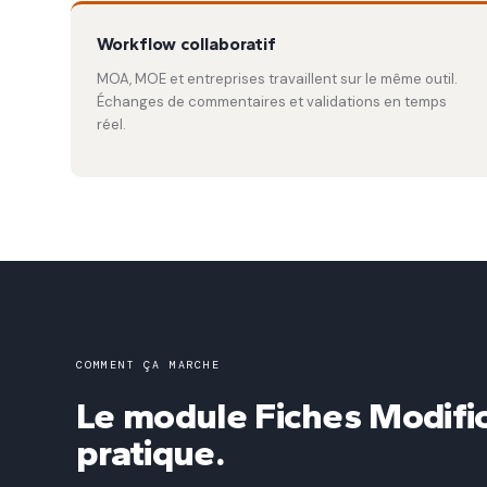
Workflow collaboratif
MOA, MOE et entreprises travaillent sur le même outil.
Échanges de commentaires et validations en temps
réel.
COMMENT ÇA MARCHE
Le module Fiches Modific
pratique.