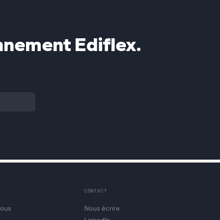
nnement Ediflex.
CONTACT
ous
Nous écrire