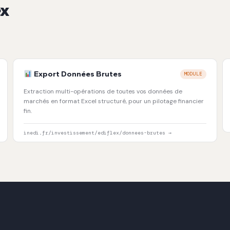
ex
Export Données Brutes
MODULE
Extraction multi-opérations de toutes vos données de
marchés en format Excel structuré, pour un pilotage financier
fin.
inedi.fr/investissement/ediflex/donnees-brutes →