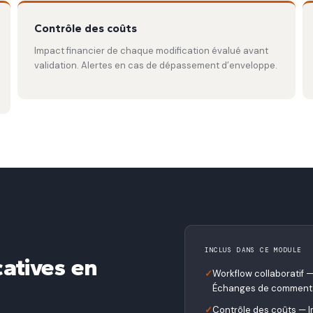
Contrôle des coûts
Impact financier de chaque modification évalué avant
validation. Alertes en cas de dépassement d’enveloppe.
INCLUS DANS CE MODULE
atives en
✓
Workflow collaboratif —
Échanges de commentair
✓
Contrôle des coûts — I