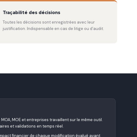
Traçabilité des décisions
Toutes les décisions sont enregistrées avec leur
justification. Indispensable en cas de litige ou d’audit.
 MOA, MOE et entreprises travaillent sur le même outil.
es et validations en temps réel.
mpact financier de chaque modification évalué avant