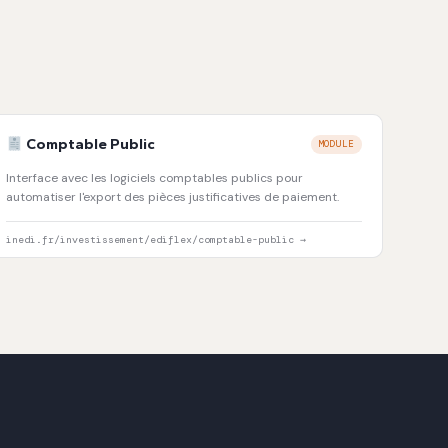
Comptable Public
MODULE
Interface avec les logiciels comptables publics pour
automatiser l'export des pièces justificatives de paiement.
inedi.fr/investissement/ediflex/comptable-public →