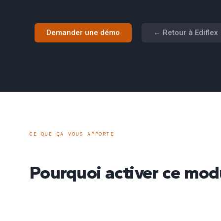
Demander une démo
← Retour à Ediflex
CE QUE ÇA VOUS APPORTE
Pourquoi activer ce mod